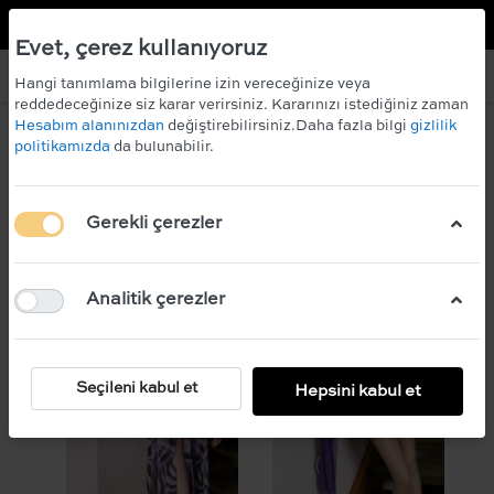
TR
EN
 KAZANIN!
ÜCRETSİZ KARGO
Evet, çerez kullanıyoruz
Hangi tanımlama bilgilerine izin vereceğinize veya
reddedeceğinize siz karar verirsiniz. Kararınızı istediğiniz zaman
Hesabım alanınızdan
değiştirebilirsiniz.Daha fazla bilgi
gizlilik
politikamızda
da bulunabilir.
Filtre
Sırala
Gerekli çerezler
Analitik çerezler
Seçileni kabul et
Hepsini kabul et