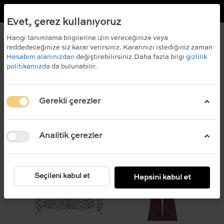
TR
EN
 KAZANIN!
ÜCRETSİZ KARGO
Evet, çerez kullanıyoruz
Hangi tanımlama bilgilerine izin vereceğinize veya
reddedeceğinize siz karar verirsiniz. Kararınızı istediğiniz zaman
Hesabım alanınızdan
değiştirebilirsiniz.Daha fazla bilgi
gizlilik
politikamızda
da bulunabilir.
Filtre
Sırala
Gerekli çerezler
Analitik çerezler
Seçileni kabul et
Hepsini kabul et