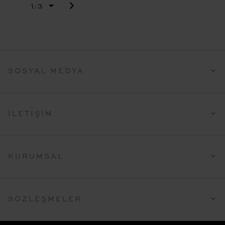
1
3
/
SOSYAL MEDYA
İLETIŞIM
KURUMSAL
SÖZLEŞMELER