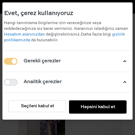
TR
EN
 KAZANIN!
ÜCRETSİZ KARGO
Evet, çerez kullanıyoruz
Hangi tanımlama bilgilerine izin vereceğinize veya
reddedeceğinize siz karar verirsiniz. Kararınızı istediğiniz zaman
Hesabım alanınızdan
değiştirebilirsiniz.Daha fazla bilgi
gizlilik
politikamızda
da bulunabilir.
Filtre
Sırala
Gerekli çerezler
Analitik çerezler
Seçileni kabul et
Hepsini kabul et