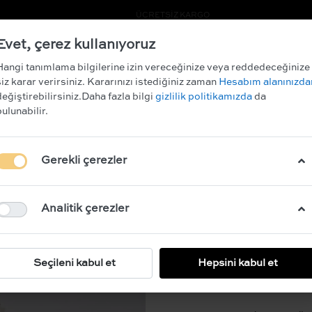
RİM KAZANIN!
ÜCRETSİZ KARGO
Evet, çerez kullanıyoruz
ARCHIVE SALE
Hangi tanımlama bilgilerine izin vereceğinize veya reddedeceğinize
siz karar verirsiniz. Kararınızı istediğiniz zaman
Hesabım alanınızda
değiştirebilirsiniz.Daha fazla bilgi
gizlilik politikamızda
da
bulunabilir.
MADE ME BLU
Navy
Gerekli çerezler
BEDEN
LÜTFEN SE
Analitik çerezler
Açıklama:
Seçileni kabul et
Hepsini kabul et
Draped mini dress with 