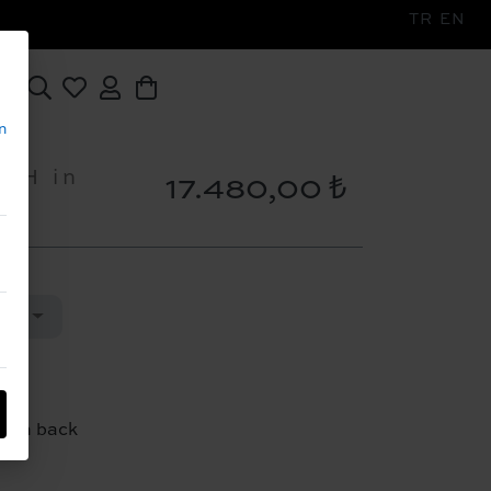
TR
EN
n
SH in
17.480,00 ₺
ÇIN
open back