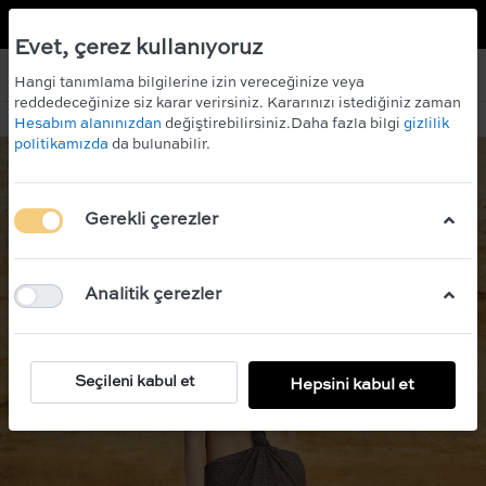
TR
EN
0 İNDİRİM KAZANIN!
ÜCRETSİZ KARGO
Evet, çerez kullanıyoruz
Hangi tanımlama bilgilerine izin vereceğinize veya
reddedeceğinize siz karar verirsiniz. Kararınızı istediğiniz zaman
Hesabım alanınızdan
değiştirebilirsiniz.Daha fazla bilgi
gizlilik
politikamızda
da bulunabilir.
Gerekli çerezler
Analitik çerezler
Seçileni kabul et
Hepsini kabul et